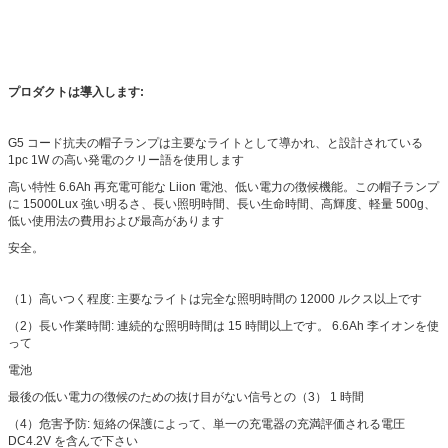
プロダクトは導入します:
G5 コード抗夫の帽子ランプは主要なライトとして導かれ、と設計されている
1pc 1W の高い発電のクリー語を使用します
高い特性 6.6Ah 再充電可能な Liion 電池、低い電力の徴候機能。この帽子ランプ
に 15000Lux 強い明るさ、長い照明時間、長い生命時間、高輝度、軽量 500g、
低い使用法の費用および最高があります
安全。
（1）高いつく程度: 主要なライトは完全な照明時間の 12000 ルクス以上です
（2）長い作業時間: 連続的な照明時間は 15 時間以上です。 6.6Ah 李イオンを使
って
電池
最後の低い電力の徴候のための抜け目がない信号との（3） 1 時間
（4）危害予防: 短絡の保護によって、単一の充電器の充満評価される電圧
DC4.2V を含んで下さい