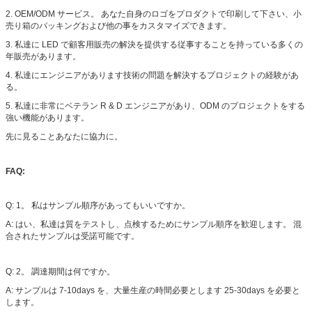
2.
OEM/ODM サービス。 あなた自身のロゴをプロダクトで印刷して下さい、小
売り箱のパッキングおよび他の事をカスタマイズできます。
3.
私達に LED で顧客用販売の解決を提供する従事することを持っている多くの
年販売があります。
4.
私達にエンジニアがあります技術の問題を解決するプロジェクトの経験があ
る。
5.
私達に非常にベテラン R & D エンジニアがあり、ODM のプロジェクトをする
強い機能があります。
先に見ることあなたに協力に。
FAQ:
Q: 1。 私はサンプル順序があってもいいですか。
A: はい、私達は質をテストし、点検するためにサンプル順序を歓迎します。 混
合されたサンプルは受諾可能です。
Q: 2。 調達期間は何ですか。
A: サンプルは 7-10days を、大量生産の時間必要とします 25-30days を必要と
します。