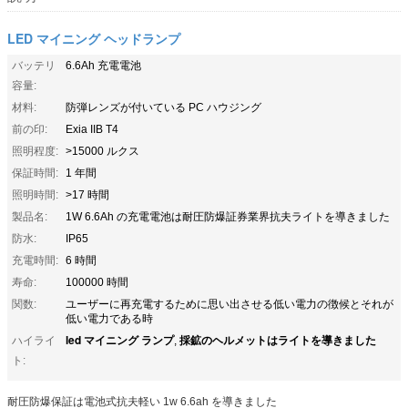
LED マイニング ヘッドランプ
バッテリ
6.6Ah 充電電池
容量:
材料:
防弾レンズが付いている PC ハウジング
前の印:
Exia IIB T4
照明程度:
>15000 ルクス
保証時間:
1 年間
照明時間:
>17 時間
製品名:
1W 6.6Ah の充電電池は耐圧防爆証券業界抗夫ライトを導きました
防水:
IP65
充電時間:
6 時間
寿命:
100000 時間
関数:
ユーザーに再充電するために思い出させる低い電力の徴候とそれが
低い電力である時
led マイニング ランプ
採鉱のヘルメットはライトを導きました
ハイライ
,
ト:
耐圧防爆保証は電池式抗夫軽い 1w 6.6ah を導きました