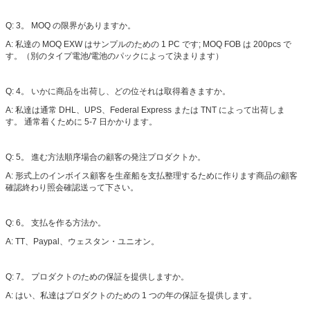
Q: 3。 MOQ の限界がありますか。
A: 私達の MOQ EXW はサンプルのための 1 PC です; MOQ FOB は 200pcs で
す。（別のタイプ電池/電池のパックによって決まります）
Q: 4。 いかに商品を出荷し、どの位それは取得着きますか。
A: 私達は通常 DHL、UPS、Federal Express または TNT によって出荷しま
す。 通常着くために 5-7 日かかります。
Q: 5。 進む方法順序場合の顧客の発注プロダクトか。
A: 形式上のインボイス顧客を生産船を支払整理するために作ります商品の顧客
確認終わり照会確認送って下さい。
Q: 6。 支払を作る方法か。
A: TT、Paypal、ウェスタン・ユニオン。
Q: 7。 プロダクトのための保証を提供しますか。
A: はい、私達はプロダクトのための 1 つの年の保証を提供します。