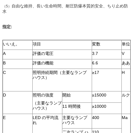
自由な維持、長い生命時間、耐圧防爆本質的安全、ちり止め防
（5）
水
指定:
いいえ。
項目
変数
単位
A
評価の電圧
3.7
V
B
評価の機能
6.6
ああ
C
照明持続期間（主要なランプ
≥17
H
ハウス）
D
照明の強度
開始
≥15000
ルク
（主要なランプ
11 時間後
≥10000
ハウス）
E
LED の平均流
主要なランプ
400
Ma
れ
ハウス
二次ランプ ハ
110