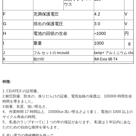
ウス
F
充満保護電圧
4.2
V
G
排出の保護電圧
3.0
V
H
電池の回状の生命
1000
円
>
I
重量
1000
g
J
フル セットの incould
lamp+ アルミニウム cha
K
前の印
IMI Exia IIB T4
L
防水
IP65
特徴:
1. CE/ATEX の証明書。
2.耐圧防爆、防水の、挨りだらけの証拠、電気短絡の保護は、100000 時間生命
時間を導きました。
3.軽量、良質、強い明るさ。
4。 作業時間 17 時間以上、15000lux 高い明るさより多く、電池の 1000 以上の
サイクル寿命の時間。
5。 私達のランプすべてに 1 つの年の保証があります。 私達は 1 年以内にあな
たのための自由な維持を保ちます。
6.
低い電力の徴候機能を使って。