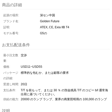
商品の詳細
起源の場所:
深セン中国
ブランド名:
Golden Future
証明:
ATEX, CE, Exia IIB T4
モデル番号:
G5の
お支払配送条件
最小注文数
交渉
量:
価格:
USD11~USD55
パッケージ
標準的な包むか、または顧客の要求
の詳細:
受渡し時間:
20日
支払条件:
T/T を前もって、または 30 ％ の預金残高 T/T のコピー b/l 通常海
出荷に基づいてください。
供給の能力:
20000 のランプ ランプ、業界の商業照明用の 100,000 のランプ
説明