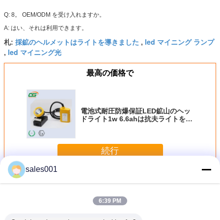
Q: 8。 OEM/ODM を受け入れますか。
A: はい、それは利用できます。
採鉱のヘルメットはライトを導きました
led マイニング ランプ
札:
,
led マイニング光
,
最高の価格で
電池式耐圧防爆保証LED鉱山のヘッ
ドライト1w 6.6ahは抗夫ライトを導
きました
続行
sales001
LED マイニング ヘッドランプ
多く
6:39 PM