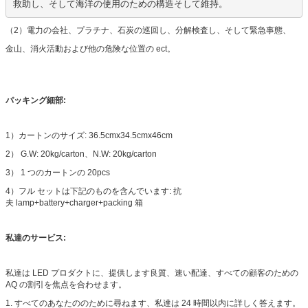
救助し、そして海洋の使用のための構造そして維持。
（2）電力の会社、プラチナ、石炭の巡回し、分解検査し、そして緊急事態、
金山、消火活動および他の危険な位置の ect。
パッキング細部:
1）カートンのサイズ: 36.5cmx34.5cmx46cm
2） G.W: 20kg/carton、N.W: 20kg/carton
3） 1 つのカートンの 20pcs
4）フル セットは下記のものを含んでいます: 抗
夫 lamp+battery+charger+packing 箱
私達のサービス:
私達は LED プロダクトに、提供します良質、速い配達、すべての顧客のための
AQ の割引を焦点を合わせます。
1.
すべてのあなたののために尋ねます、私達は 24 時間以内に詳しく答えます。