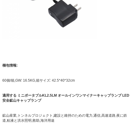
梱包情報:
60個/箱,GW: 16.5KG,箱サイズ: 42.5*40*32cm
適用する
ミニポータブルKL2.5LM オールインワンマイナーキャップランプ LED
安全鉱山キャップランプ
鉱山産業,トンネルプロジェクト,建設と維持のための電力,通信,高速道路,夜に鉄
道,
粘液と洪水照明,救助,海洋用途