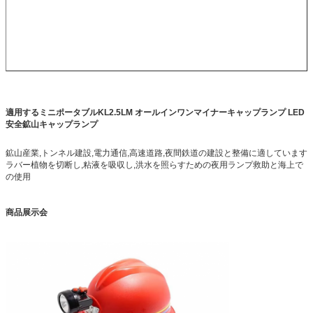
適用する
ミニポータブルKL2.5LM オールインワンマイナーキャップランプ LED
安全鉱山キャップランプ
鉱山産業,トンネル建設,電力通信,高速道路,夜間鉄道の建設と整備に適しています
ラバー植物を切断し,粘液を吸収し,洪水を照らすための夜用ランプ救助と海上で
の使用
商品展示会