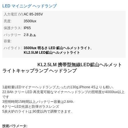
LED マイニング ヘッドランプ
入力電圧 (V):
AC 85-265V
亮度:
3500lux
保護クラス:
IP65
バッテリー
2.8 あぁ
容量:
3500lux 明るさ LED 鉱山ヘルメットライト
ハイライト:
,
KL2.5LM LED鉱山ヘルメットライト
KL2.5LM 携帯型無線LED鉱山ヘルメット
ライトキャップランプ ヘッドランプ
1超軽量LEDマイナーヘッドランプ,たったの130g,iPhone 4Sよりも軽い.
22.8Ah クリー LED 再充電可能なマイナーヘッドランプの照明度が4000lux以上
です
3照明時間15時間以上,バッテリー容量は2.8Ah.
4クリーLED光源と防弾ガラスレンズ
5炭火炉のライトは,90度以内で調整できます.
技術パラメータ: