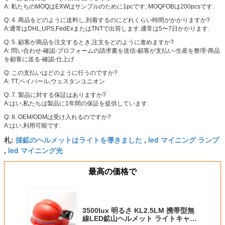
A: 私たちのMOQはEXWはサンプルのために1pcです; MOQFOBは200pcsです.
Q: 4. 商品をどのように送料し,到着するのにどれくらい時間がかかりますか?
A:通常はDHL,UPS,FedExまたはTNTで出荷します.通常は5〜7日かかります.
Q: 5. 顧客が商品を注文するとき,注文をどのように進めますか?
A: 問い合わせ-確認-プロフォームの請求書を送信-顧客が支払い-生産を整理-商品
を顧客に送る-確認-仕上げ
Q: この支払いはどのように行うのですか?
A: TT,ペイパール,ウェスタンユニオン
Q: 7. 製品に対する保証はありますか?
A:はい,私たちは製品に1年間の保証を提供しています.
Q: 8. OEM/ODMは受け入れるのですか?
A:はい,利用可能です.
採鉱のヘルメットはライトを導きました
led マイニング ランプ
札:
,
led マイニング光
,
最高の価格で
3500lux 明るさ KL2.5LM 携帯型無
線LED鉱山ヘルメット ライトキャッ