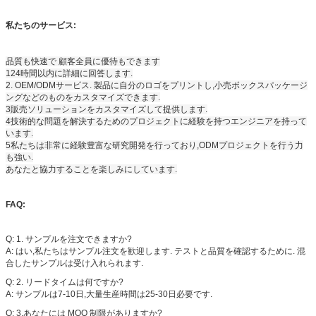
私たちのサービス:
品質も快速で 顧客全員に優待もできます
124時間以内に詳細に回答します.
2. OEM/ODMサービス. 製品に自分のロゴをプリントし,小売ボックスパッケージ
ングなどのものをカスタマイズできます.
3販売ソリューションをカスタマイズして提供します.
4技術的な問題を解決するためのプロジェクトに経験を持つエンジニアを持って
います.
5私たちは非常に経験豊富な研究開発を行っており,ODMプロジェクトを行う力
も強い.
あなたと協力することを楽しみにしています.
FAQ:
Q: 1. サンプルを注文できますか?
A: はい,私たちはサンプル注文を歓迎します. テストと品質を確認するために. 混
合したサンプルは受け入れられます.
Q: 2. リードタイムは何ですか?
A: サンプルは7-10日,大量生産時間は25-30日必要です.
Q: 3.あなたには MOQ 制限がありますか?