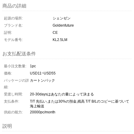
商品の詳細
起源の場所:
シェンゼン
ブランド名:
Goldenfuture
証明:
CE
モデル番号:
KL2.5LM
お支払配送条件
最小注文数量:
1pc
価格:
USD11~USD55
パッケージの詳
カートンパック
細:
受渡し時間:
20-30daysはあなたの量によって決まる
支払条件:
T/T 先払い,または30%の預金,残高 T/T B/Lのコピーに基づいて
海上輸送
供給の能力:
20000pc/month
説明