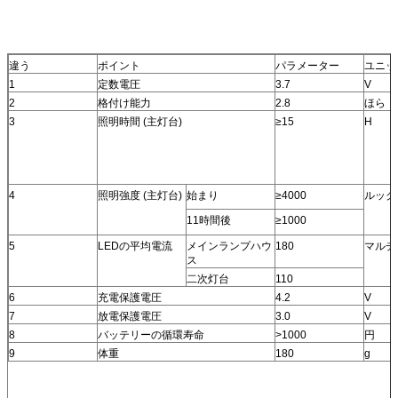
違う
ポイント
パラメーター
ユニッ
1
定数電圧
3.7
V
2
格付け能力
2.8
ほら
3
照明時間 (主灯台)
≥15
H
4
照明強度 (主灯台)
始まり
≥4000
ルック
11時間後
≥1000
5
LEDの平均電流
メインランプハウ
180
マルチ
ス
二次灯台
110
6
充電保護電圧
4.2
V
7
放電保護電圧
3.0
V
8
バッテリーの循環寿命
>1000
円
9
体重
180
g