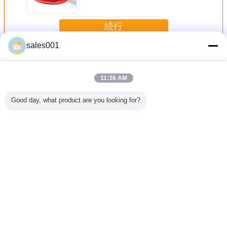
プランプ 2.8 Ah 電池容量を持つヘ
ッドランプ
続行
sales001
LED マイニング ヘッドランプ
多く
11:36 AM
Good day, what product are you looking for?
 リチウム電
KL5LM 20000Lux
IP68 防水 25000
25000Lux LED 充
KL5LMC
防爆安全
コード付きキャッ
Lux 10Ah 再充電
電式鉱山ランププ
のライトは
0 のルクス
プランプマイニン
可能 LED 鉱山ラ
ロフェッショナル
の採鉱の
を導きました
グタイプ LED ラ
ンプと鉱山キャッ
KL8LM 防水 IP68
イトの高
ンプ地下マイナー
プライト
ヘルメットライト
を束
ライト
鉱夫キャップラン
言語を変えて下さい
プ
Japanese
ホーム
|
私達について
|
私達に連絡しなさい
|
地図
|
プライバシーポリシー