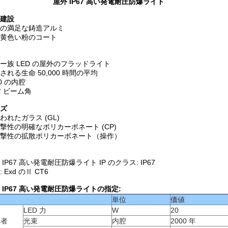
屋外 IP67 高い発電耐圧防爆ライト
建設
の満足な鋳造アルミ
全黄色い粉のコート
ー族 LED の屋外のフラッドライト
される生命 50,000 時間の平均
00 の内腔
0° ビーム角
ズ
われたガラス (GL)
撃性の明確なポリカーボネート (CP)
撃性の拡散ポリカーボネート（操作）
 IP67 高い発電耐圧防爆ライト IP のクラス: IP67
 Exd のⅡ CT6
 IP67 高い発電耐圧防爆ライトの指定:
目
単位
価値
LED 力
W
20
導者
光束
内腔
2000 年