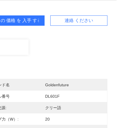
 の 価格 を 入手 する
連絡 ください
ンド名
Goldenfuture
ル番号
DL601F
光源:
クリー語
プ力（W）:
20