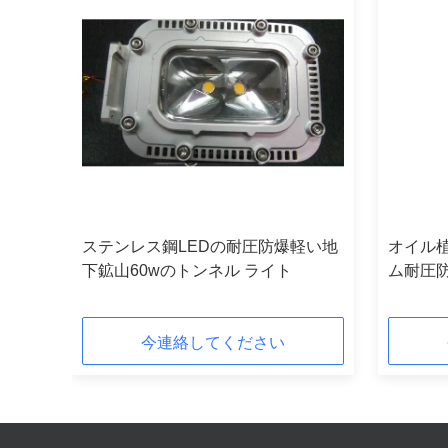
yの耐
ステンレス鋼LEDの耐圧防爆軽い地
オイル
下鉱山60wのトンネル ライト
ム耐圧防
今連絡してください