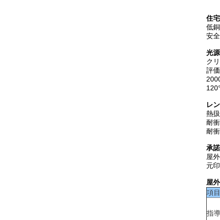
住宅
低銅
安
光源
クリ
評価
20
12
レン
熱扱
耐衝
耐衝
承諾
屋外
元印:
屋外
項
指