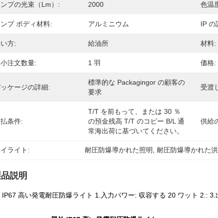
ンプの光束（lm）:
2000
色温度
ンプ ボディ材料:
アルミニウム
IP の
い方:
給油所
材料:
小注文数量:
1 羽
価格:
標準的な Packagingor の顧客の
ッケージの詳細:
受渡
要求
T/T を前もって、または 30 ％ 
払条件:
の預金残高 T/T のコピー B/l 通
供給
常海出荷に基づいてください。
イライト:
耐圧防爆導かれた照明
, 
耐圧防爆導かれた
製品説明
 IP67 高い発電耐圧防爆ライト 1.入力パワー: 収容する 20 ワット 2.: 3.出力