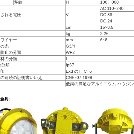
寿命
H
100、000
AC 110~240
価される電圧
V
DC 36
DC 24
元
cm
16×8.5
量
kg
2.26
続ワイヤー
mm
6~8
口の糸
G3/4
食防止の分類
WF2
縁材の分類
I
 の分類
Ip67
の印
Exd のⅡ CT6
致の連続の証明書いいえ。
CNEx07.1999
容
低銅の満足なアルミニウム ハウジ
金具: