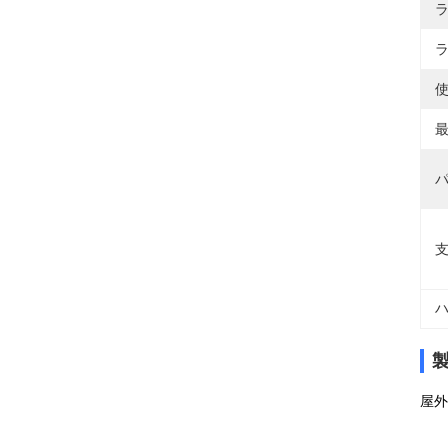
ラ
ラ
使
最
パ
支
ハ
屋外