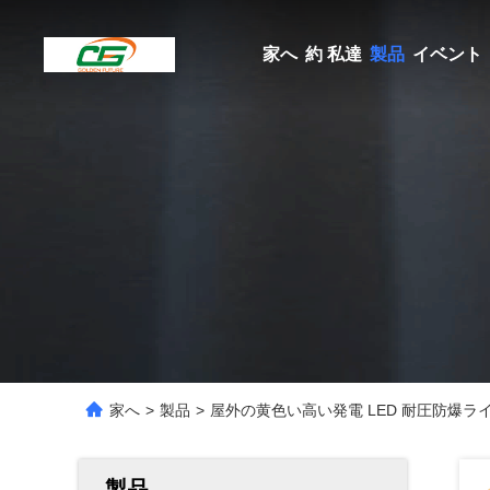
家へ
約 私達
製品
イベント
家へ
>
製品
>
屋外の黄色い高い発電 LED 耐圧防爆ライト 
製品