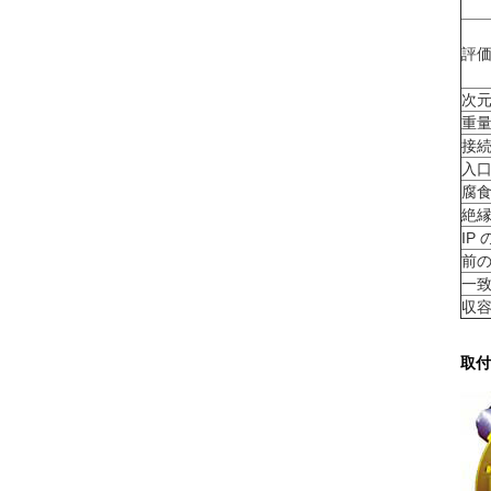
評
次
重
接
入
腐
絶
IP
前
一
収
取付