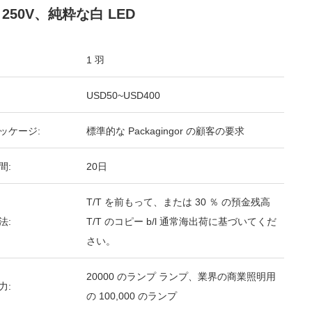
 250V、純粋な白 LED
1 羽
USD50~USD400
ッケージ:
標準的な Packagingor の顧客の要求
間:
20日
T/T を前もって、または 30 ％ の預金残高
法:
T/T のコピー b/l 通常海出荷に基づいてくだ
さい。
20000 のランプ ランプ、業界の商業照明用
力:
の 100,000 のランプ