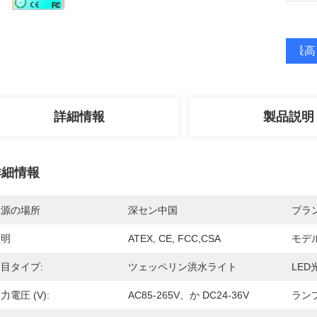
最高
詳細情報
製品説明
詳細情報
起源の場所
深セン中国
ブラ
証明
ATEX, CE, FCC,CSA
モデ
目タイプ:
ツェッペリン洪水ライト
LED
力電圧 (v):
AC85-265V、か DC24-36V
ラン