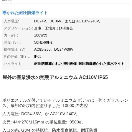
導かれた耐圧防爆ライト
入力電圧:
DC24V、DC36V、または AC110V-240V。
アプリケーション:
倉庫、工場および研修会
力（w）:
100Wの
頻度（v）:
50Hz-60Hz
操作電圧（V）:
AC85-265、DC24V/36V
P の評価（IP）::
IP65
耐圧防爆導かれた照明設備
耐圧防爆導かれた洪水ライト
ハイライト:
,
屋外の産業洪水の照明アルミニウム AC110V IP65
ポリエステルが付いているアルミニウム ボディは、強くガラス レン
ズ、最初の出力内腔塗りました: 10000 の内腔、
入力電圧: DC24-36V、か AC110V-240V。
次元: 444*278*115mm の単位重量: 9500g、
入口の糸: G3/4 の熱抵抗、防水腐食抵抗、耐圧防爆