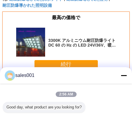
耐圧防爆導かれた照明設備
最高の価格で
3300K アルミニウム耐圧防爆ライト
DC 60 の Hz の LED 24V/36V、暖か
い白 LED
続行
sales001
導かれた耐圧防爆ライト
多く
2:56 AM
Good day, what product are you looking for?
C LED 耐
60W水証拠の
5000-7000K
6000の内腔のステ
2000K 20
ライト
Sportsgroundのた
40/80W ATEX
ンレス鋼LED耐圧
の耐圧防
めの屋外のおおい
LEDの耐圧防爆照
防爆ライト、60W
ライト、承認され
明設備の
安全トンネルの照
るセリウム
Alluminumハウジ
明