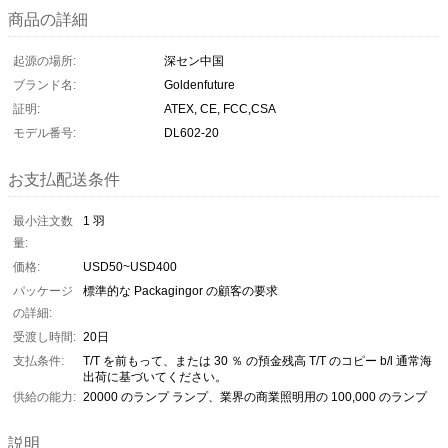
商品の詳細
起源の場所:
深セン中国
ブランド名:
Goldenfuture
証明:
ATEX, CE, FCC,CSA
モデル番号:
DL602-20
お支払配送条件
最小注文数
1 羽
量:
価格:
USD50~USD400
パッケージ
標準的な Packagingor の顧客の要求
の詳細:
受渡し時間:
20日
支払条件:
T/T を前もって、または 30 ％ の預金残高 T/T のコピー b/l 通常海
出荷に基づいてください。
供給の能力:
20000 のランプ ランプ、業界の商業照明用の 100,000 のランプ
説明