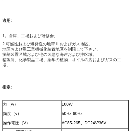
適用:
1。倉庫、工場および研修会;
2.可燃性および爆発性の地帯 II およびガス地区。
地区および重工業機械化装置地区を制限して下さい。
掘削装置区域および他の凶悪な海岸および沖区域。
精製所、化学製品工場、薬学の植物、オイルの店およびガスの工
場。
指定:
力（w）
100W
頻度（v）
50Hz-60Hz
操作電圧（V）
AC85-265、DC24V/36V