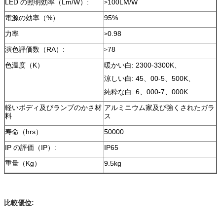
LED の照明効率（Lm/W）:
100LM/W
>
電源の効率（%）
95%
力率
0.98
>
演色評価数（RA）:
78
>
色温度（K）
暖かい白: 2300-3300K、
涼しい白: 45、00-5、500K、
純粋な白: 6、000-7、000K
軽いボディ及びランプのかさ材
アルミニウム家及び強くされたガラ
料
ス
寿命（hrs）
50000
IP の評価（IP）:
IP65
重量（Kg）
9.5kg
比較優位: