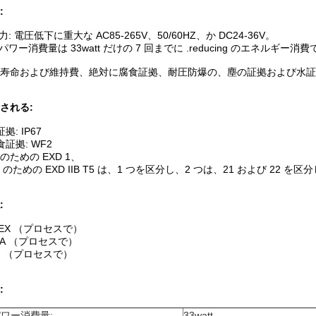
:
力: 電圧低下に重大な AC85-265V、50/60HZ、か DC24-36V。
ワー消費量は 33watt だけの 7 回までに .reducing のエネルギー消
寿命および維持費、絶対に腐食証拠、耐圧防爆の、塵の証拠および水証
される:
拠: IP67
証拠: WF2
 のための EXD 1、
I のための EXD IIB T5 は、1 つを区分し、2 つは、21 および 22 を区
:
TEX （プロセスで）
A （プロセスで）
 （プロセスで）
定:
パワー消費量:
33watt