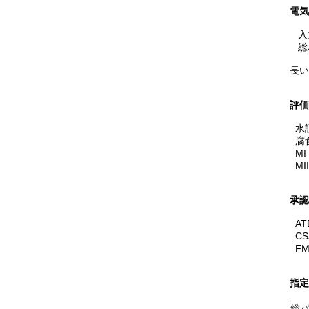
電気
入
総パ
長い
評価
水証
腐食
MI
MI
承認
A
CS
FM
指
総