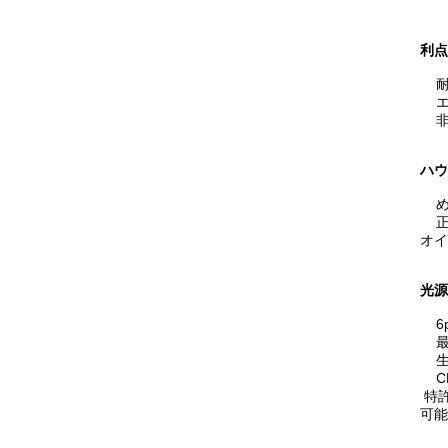
利点
エネ
非
ハウ
正常
オイ
光源
6
最初
生命
CRI
特許
可能