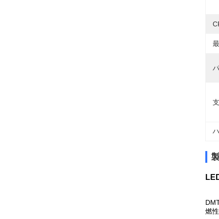
C
最
パ
支
ハ
LE
DM
燃性