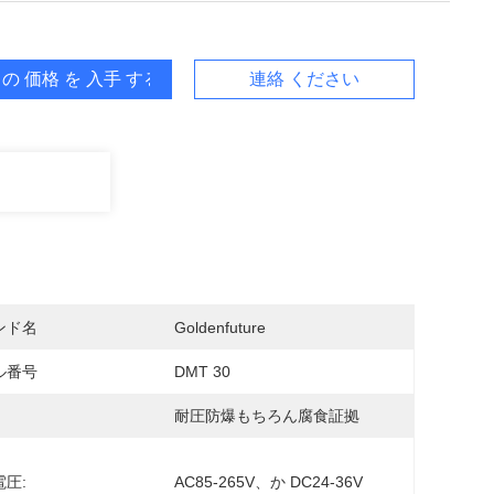
 の 価格 を 入手 する
連絡 ください
ンド名
Goldenfuture
ル番号
DMT 30
耐圧防爆もちろん腐食証拠
圧:
AC85-265V、か DC24-36V