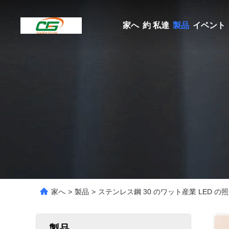
家へ
約 私達
製品
イベント
家へ
>
製品
>
ステンレス鋼 30 のワット産業 LED の照
製品