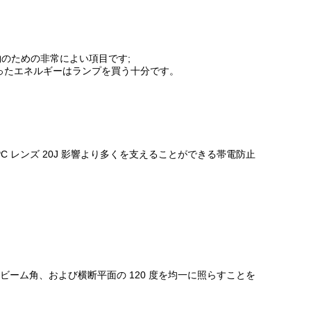
のための非常によい項目です;
救ったエネルギーはランプを買う十分です。
レンズ 20J 影響より多くを支えることができる帯電防止
 度のビーム角、および横断平面の 120 度を均一に照らすことを