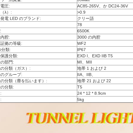
入力電圧:
AC85-265V、か DC24-36V
力率（λ）:
>
0.9
い発電 LED のブランド:
クリー語
CRI:
78
CCT:
6500K
出力内腔:
3000 の内腔
食証拠の等級:
WF2
P の分類:
IP67
保護分類:
EXD I、EXD IIB T5
置の部門:
MI、MII
域の分類（ガス）:
地帯 1 および 2
ガスのグループ:
IIA、IIB、
域の分類（塵を払います）:
地帯 21 および 22
度の分類:
T5
次元:
24 * 12 * 8.9cm
重量:
5kg