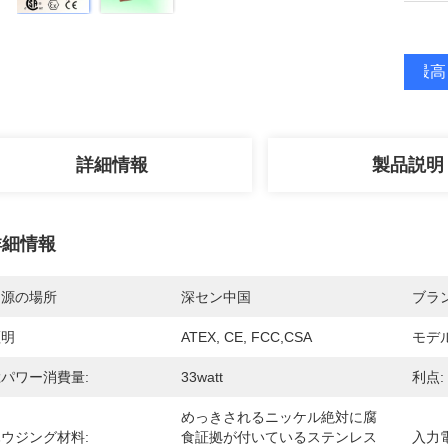
最高
詳細情報
製品説明
詳細情報
起源の場所
深セン中国
ブラ
証明
ATEX, CE, FCC,CSA
モデ
パワー消費量:
33watt
利点:
めっきされるニッケル絶対に腐
ウジング材料:
食証拠が付いているステンレス
入力電