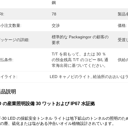
鋼
RI:
78
製品名
小注文数量:
交渉
価格:
標準的な Packagingor の顧客の
ッケージの詳細:
受渡
要求
T/T を前もって、または 30 ％ 
払条件:
の預金残高 T/T のコピー B/l 通
供給
常海出荷に基づいてください。
イライト:
LED キャノピのライト
, 
給油所のおおいは
製品説明
D の産業照明設備 30 ワットおよび IP67 水証拠
T-30 LED の採鉱安全トンネル ライトは地下鉱山のトンネルの照明
の塵、硫化または塩がある沖合いオイル植物設計されています。