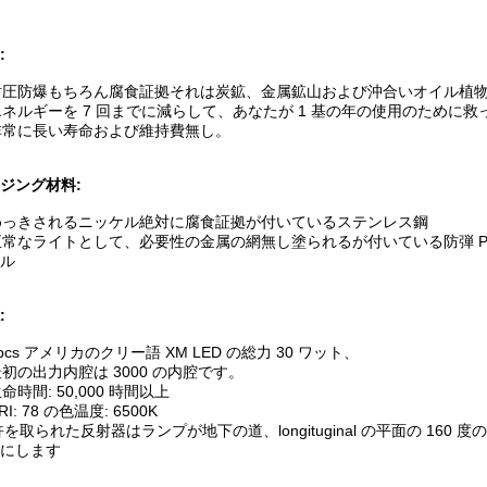
:
耐圧防爆もちろん腐食証拠それは炭鉱、金属鉱山および沖合いオイル植物
ルギーを 7 回までに減らして、あなたが 1 基の年の使用のために
常に長い寿命および維持費無し。
ジング材料:
めっきされるニッケル絶対に腐食証拠が付いているステンレス鋼
なライトとして、必要性の金属の網無し塗られるが付いている防弾 PC 
ル
:
pcs アメリカのクリー語 XM LED の総力 30 ワット、
の出力内腔は 3000 の内腔です。
時間: 50,000 時間以上
: 78 の色温度: 6500K
を取られた反射器はランプが地下の道、longituginal の平面の 160
にします