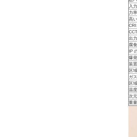
高
腐
I
爆発
装
区
区
温