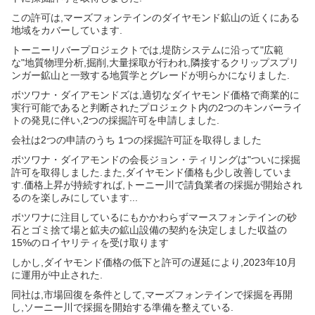
この許可は,マーズフォンテインのダイヤモンド鉱山の近くにある
地域をカバーしています.
トーニーリバープロジェクトでは,堤防システムに沿って"広範
な"地質物理分析,掘削,大量採取が行われ,隣接するクリップスプリ
ンガー鉱山と一致する地質学とグレードが明らかになりました.
ボツワナ・ダイアモンドズは,適切なダイヤモンド価格で商業的に
実行可能であると判断されたプロジェクト内の2つのキンバーライ
トの発見に伴い,2つの採掘許可を申請しました.
会社は2つの申請のうち 1つの採掘許可証を取得しました
ボツワナ・ダイアモンドの会長ジョン・ティリングは"ついに採掘
許可を取得しました.また,ダイヤモンド価格も少し改善していま
す.価格上昇が持続すれば,トーニー川で請負業者の採掘が開始され
るのを楽しみにしています...
ボツワナに注目しているにもかかわらずマースフォンテインの砂
石とゴミ捨て場と鉱夫の鉱山設備の契約を決定しました収益の
15%のロイヤリティを受け取ります
しかし,ダイヤモンド価格の低下と許可の遅延により,2023年10月
に運用が中止された.
同社は,市場回復を条件として,マーズフォンテインで採掘を再開
し,ソーニー川で採掘を開始する準備を整えている.