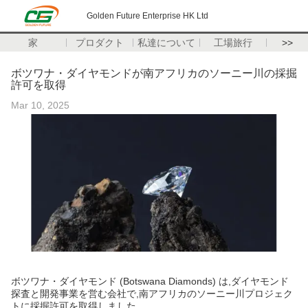
Golden Future Enterprise HK Ltd
家
プロダクト
私達について
工場旅行
>>
ボツワナ・ダイヤモンドが南アフリカのソーニー川の採掘
許可を取得
Mar 10, 2025
ボツワナ・ダイヤモンド (Botswana Diamonds) は,ダイヤモンド
探査と開発事業を営む会社で,南アフリカのソーニー川プロジェク
トに採掘許可を取得しました.