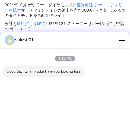
2024年10月 ボツワナ・ダイヤモンド
探査許可証で ポートフォリ
オを拡大
マースフォンテインの鉱山を含む900.67ヘクタールの5つ
のダイヤモンドを含む金伯ライト
会社も
環境許可を取得
2024年12月のトーニーリバー鉱山許可申請
の"件について
sales001
推奨する製品
3:15 PM
Good day, what product are you looking for?
 15KWh
NK005 48V 51.2V
10Ah 再充電可能
51.2 800Ah
IP68
2 分割スタ
15kWh 300Ah
なLED鉱山キャッ
15kwh 20kwh
25000Lu
iFePO4
Lifepo4 バッテリ
プライト 25000ル
30kwh 40kwh グ
ングランプ
ソーラーイ
ー パック リチウ
ックス IP68防水鉱
レードA LiFePO4
充電式バ
ー 家庭用
ム バッテリー 太
山ランプ
セル ホーム エネ
付き 地下
ップ オフ
陽光発電 ホーム
ルギー貯蔵 バッテ
キャップ
言語を変えて下さい
ッド用
エネルギー 貯蔵
リー 組み込み ス
バッテリー システ
マート BMS
Japanese
ム BMS
6000+ ディープサ
イクル